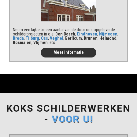
Neem een kijkje bij een aantal van de door ons opgeleverde
schilderprojecten in o.a.
Den Bosch
,
Eindhoven
,
Nijmegen
,
Breda
,
Tilburg
,
Oss
,
Veghel
,
Berlicum
,
Drunen
,
Helmond
,
Rosmalen
,
Vlijmen
, etc.
Meer informatie
KOKS SCHILDERWERKEN
-
VOOR U!