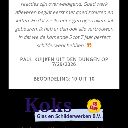
reacties zijn overweldigend. Goed werk
afleveren begint eerst met goed schuren en
kitten. En dat zie ik met eigen ogen allemaal
gebeuren. ik heb er dan ook alle vertrouwen
in dat we de komende 5 tot 7 jaar perfect
schilderwerk hebben.
Koks Glas- en Schilderwerken B.V. is beoordeeld op
KlantenVertellen met een gemiddelde van 9.0 / 10 op basis van
PAUL KUIJKEN UIT DEN DUNGEN OP
394 beoordelingen
7/29/2026
Copyright © 2026 Koks
PRIVACY POLICY
Glas- en Schilderwerken
BEOORDELING: 10 UIT 10
B.V., regio
Den Bosch
,
Eindhoven
,
Breda
,
Oss
,
DISCLAIMER
Veghel
,
Tilburg
en
Nijmegen
.
SITEMAP