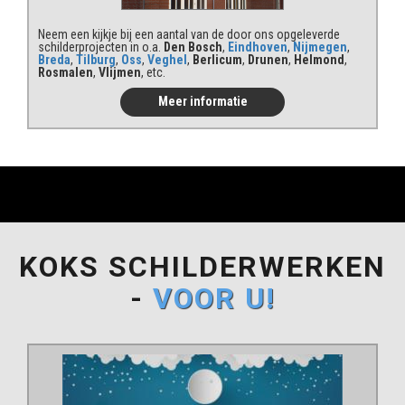
Neem een kijkje bij een aantal van de door ons opgeleverde
schilderprojecten in o.a.
Den Bosch
,
Eindhoven
,
Nijmegen
,
Breda
,
Tilburg
,
Oss
,
Veghel
,
Berlicum
,
Drunen
,
Helmond
,
Rosmalen
,
Vlijmen
, etc.
Meer informatie
KOKS SCHILDERWERKEN
-
VOOR U!