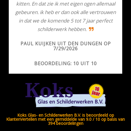
kitten. En dat zie ik met eigen ogen allemaal
gebeuren. ik heb er dan ook alle vertrouwen
in dat we de komende 5 tot 7 jaar perfect
schilderwerk hebben.
PAUL KUIJKEN UIT DEN DUNGEN OP
7/29/2026
BEOORDELING: 10 UIT 10
Koks Glas- en Schilderwerken B.V. is beoordeeld op
KlantenVertellen met een gemiddelde van 9.0 / 10 op basis van
394 beoordelingen