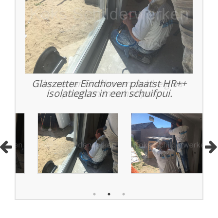
Glaszetter Eindhoven plaatst HR++
Glaszetter Eindhoven, neuslatten
Glaszetter Eindhoven dubbelglas
isolatieglas in een schuifpui.
plaatsen in schuifpui.
plaatsen.