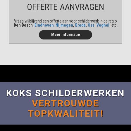
OFFERTE AANVRAGEN
Vraag vrijblijvend een offerte aan voor schilderwerk in de regio
Den Bosch
,
Eindhoven
,
Nijmegen
,
Breda
,
Oss
,
Veghel
,
etc.
Meer informatie
KOKS SCHILDERWERKEN
VERTROUWDE
TOPKWALITEIT!