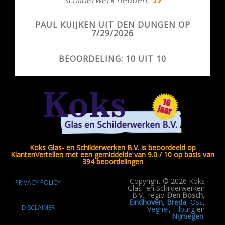
PAUL KUIJKEN UIT DEN DUNGEN OP
7/29/2026
BEOORDELING: 10 UIT 10
Koks Glas- en Schilderwerken B.V. is beoordeeld op
KlantenVertellen met een gemiddelde van 9.0 / 10 op basis van
394 beoordelingen
Copyright © 2026 Koks
PRIVACY POLICY
Glas- en Schilderwerken
B.V., regio
Den Bosch
,
Eindhoven
,
Breda
,
Oss
,
DISCLAIMER
Veghel
,
Tilburg
en
Nijmegen
.