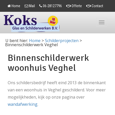
Home
Mail
06-28127796
Offerte
Contact
Toggle
navigation
U bent hier:
Home
>
Schilderprojecten
>
Binnenschilderwerk Veghel
Binnenschilderwerk
woonhuis Veghel
Ons schildersbedrijf heeft eind 2013 de binnenkant
van een woonhuis in Veghel geschilderd. Voor meer
mogelijkheden, kijk op onze pagina over
wandafwerking
.