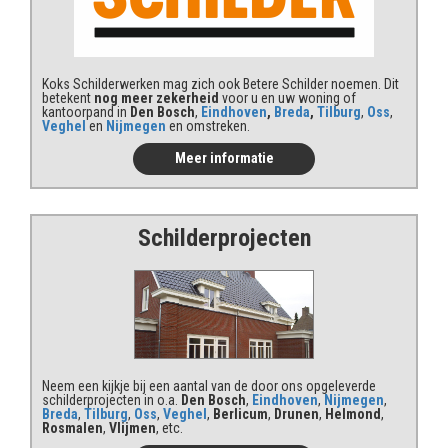
Koks Schilderwerken mag zich ook Betere Schilder noemen. Dit
betekent
nog meer zekerheid
voor u en uw woning of
kantoorpand in
Den Bosch
,
Eindhoven
,
Breda
,
Tilburg
,
Oss
,
Veghel
en
Nijmegen
en omstreken.
Meer informatie
Schilderprojecten
Neem een kijkje bij een aantal van de door ons opgeleverde
schilderprojecten in o.a.
Den Bosch
,
Eindhoven
,
Nijmegen
,
Breda
,
Tilburg
,
Oss
,
Veghel
,
Berlicum
,
Drunen
,
Helmond
,
Rosmalen
,
Vlijmen
, etc.