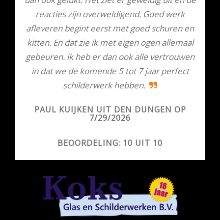
reacties zijn overweldigend. Goed werk
afleveren begint eerst met goed schuren en
kitten. En dat zie ik met eigen ogen allemaal
gebeuren. ik heb er dan ook alle vertrouwen
in dat we de komende 5 tot 7 jaar perfect
schilderwerk hebben.
PAUL KUIJKEN UIT DEN DUNGEN OP
7/29/2026
BEOORDELING: 10 UIT 10