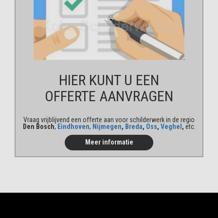
HIER KUNT U EEN
OFFERTE AANVRAGEN
Vraag vrijblijvend een offerte aan voor schilderwerk in de regio
Den Bosch
,
Eindhoven
,
Nijmegen
,
Breda
,
Oss
,
Veghel
,
etc.
Meer informatie