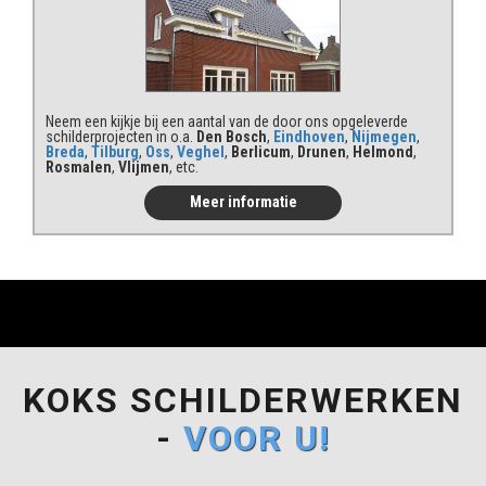
Neem een kijkje bij een aantal van de door ons opgeleverde
schilderprojecten in o.a.
Den Bosch
,
Eindhoven
,
Nijmegen
,
Breda
,
Tilburg
,
Oss
,
Veghel
,
Berlicum
,
Drunen
,
Helmond
,
Rosmalen
,
Vlijmen
, etc.
Meer informatie
KOKS SCHILDERWERKEN
-
VOOR U!