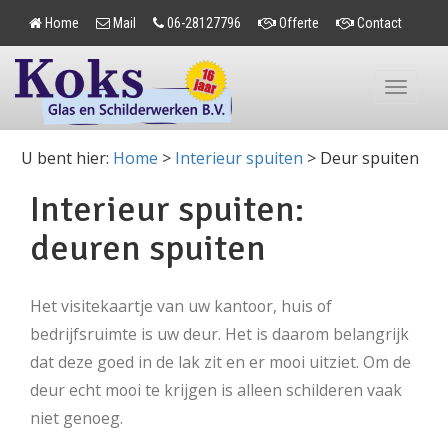
Home
Mail
06-28127796
Offerte
Contact
Toggle
navigation
U bent hier:
Home
>
Interieur spuiten
>
Deur spuiten
Interieur spuiten:
deuren spuiten
Het visitekaartje van uw kantoor, huis of
bedrijfsruimte is uw deur. Het is daarom belangrijk
dat deze goed in de lak zit en er mooi uitziet. Om de
deur echt mooi te krijgen is alleen schilderen vaak
niet genoeg.