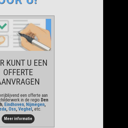
ER KUNT U EEN
OFFERTE
AANVRAGEN
vrijblijvend een offerte aan
childerwerk in de regio
Den
h
,
Eindhoven
,
Nijmegen
,
eda
,
Oss
,
Veghel
,
etc.
Meer informatie