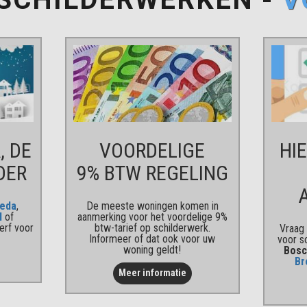
, DE
VOORDELIGE
HI
DER
9% BTW REGELING
eda
,
De meeste woningen komen in
l
of
aanmerking voor het voordelige 9%
erf voor
btw-tarief op schilderwerk.
Vraag 
Informeer of dat ook voor uw
voor s
woning geldt!
Bosc
Br
Meer informatie