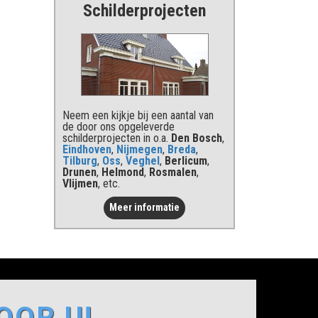
Schilderprojecten
Neem een kijkje bij een aantal van
de door ons opgeleverde
schilderprojecten in o.a.
Den Bosch
,
Eindhoven
,
Nijmegen
,
Breda
,
Tilburg
,
Oss
,
Veghel
,
Berlicum
,
Drunen
,
Helmond
,
Rosmalen
,
Vlijmen
, etc.
Meer informatie
OOR U!