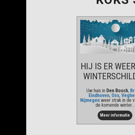
HIJ IS ER WEER
WINTER
SCHIL
Uw huis in
Den Bosch
,
Br
Eindhoven
,
Oss
,
Veghe
Nijmegen
weer strak in de v
de komende winter...
Meer informatie