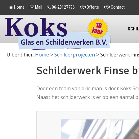
Home
Mail
06-28127796
Offerte
Contact
SCHI
U bent hier:
Home
>
Schilderprojecten
>
Schilderwerk Fi
Schilderwerk Finse 
Door een team van drie man is door Koks S
Naast het schilderwerk is er op een aantal 