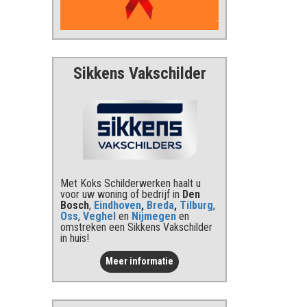
Sikkens Vakschilder
Met Koks Schilderwerken haalt u
voor uw woning of bedrijf in
Den
Bosch
,
Eindhoven
,
Breda
,
Tilburg
,
Oss
,
Veghel
en
Nijmegen
en
omstreken een Sikkens Vakschilder
in huis!
Meer informatie