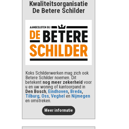
Kwaliteits
organisatie
De Betere Schilder
Koks Schilderwerken mag zich ook
Betere Schilder noemen. Dit
betekent
nog meer zekerheid
voor
u en uw woning of kantoorpand in
Den Bosch
,
Eindhoven
,
Breda
,
Tilburg
,
Oss
,
Veghel
en
Nijmegen
en omstreken.
Meer informatie