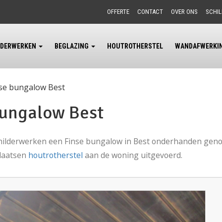
OFFERTE
CONTACT
OVER ONS
SCHI
LDERWERKEN
BEGLAZING
HOUTROTHERSTEL
WANDAFWERKI
nse bungalow Best
bungalow Best
childerwerken een Finse bungalow in Best onderhanden gen
plaatsen
houtrotherstel
aan de woning uitgevoerd.