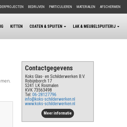
LDERPROJECTEN
BEDRIJVEN
PARTICULIEREN
MATERIALEN
AFSCHERMEN
NG
KITTEN
COATEN & SPUITEN
LAK & MEUBELSPUITERIJ
Contactgegevens
Koks Glas- en Schilderwerken B.V.
omen.
Robijnborch 17
5241 LK Rosmalen
KVK 73563498
Tel:
06-28127796
info@koks-schilderwerken.nl
www.koks-schilderwerken.nl
Meer informatie